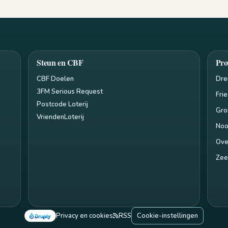
Steun en CBF
Pro
CBF Doelen
Dre
3FM Serious Request
Fri
Postcode Loterij
Gro
VriendenLoterij
Noo
Ove
Zee
Privacy en cookies
RSS
Cookie-instellingen