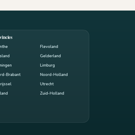
vincies
nthe
Flevoland
esland
Gelderland
ningen
Limburg
rd-Brabant
Noord-Holland
rijssel
Utrecht
land
Zuid-Holland