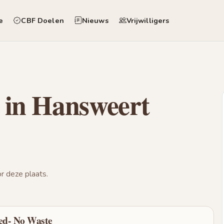
e
CBF Doelen
Nieuws
Vrijwilligers
 in Hansweert
 deze plaats.
sed- No Waste