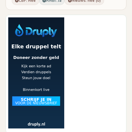
CBF: Nee
ANBI: Ja
Nieuws: nee (0)