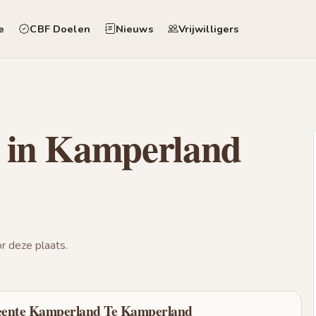
e
CBF Doelen
Nieuws
Vrijwilligers
 in Kamperland
 deze plaats.
eente Kamperland Te Kamperland