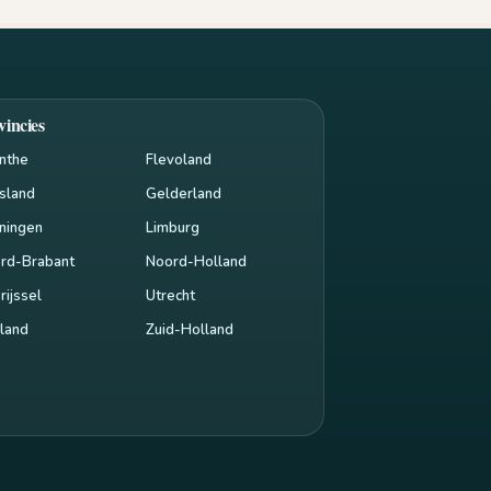
vincies
nthe
Flevoland
esland
Gelderland
ningen
Limburg
rd-Brabant
Noord-Holland
rijssel
Utrecht
land
Zuid-Holland