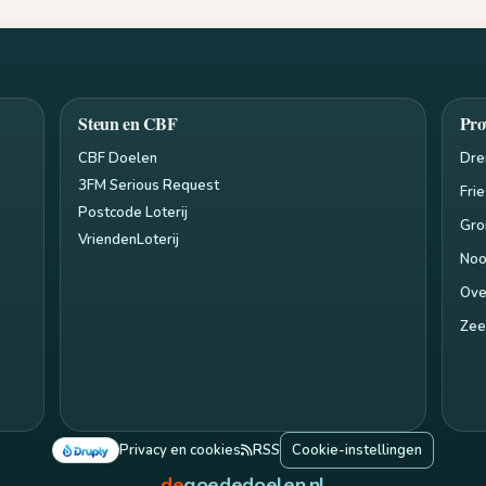
Steun en CBF
Pro
CBF Doelen
Dre
3FM Serious Request
Fri
Postcode Loterij
Gro
VriendenLoterij
Noo
Ove
Zee
Privacy en cookies
RSS
Cookie-instellingen
de
goededoelen.nl