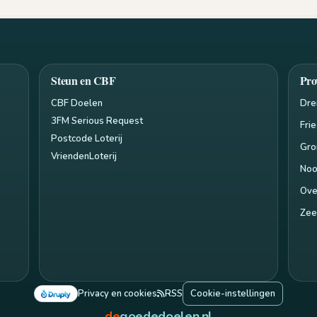
Steun en CBF
Pro
CBF Doelen
Dre
3FM Serious Request
Fri
Postcode Loterij
Gro
VriendenLoterij
Noo
Ove
Zee
Privacy en cookies
RSS
Cookie-instellingen
de
goededoelen.nl