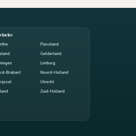
vincies
nthe
Flevoland
esland
Gelderland
ningen
Limburg
rd-Brabant
Noord-Holland
rijssel
Utrecht
land
Zuid-Holland