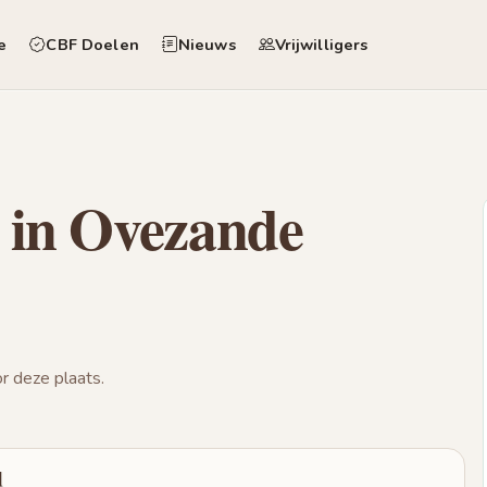
e
CBF Doelen
Nieuws
Vrijwilligers
 in Ovezande
 deze plaats.
d