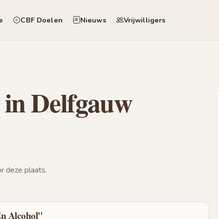
e
CBF Doelen
Nieuws
Vrijwilligers
 in Delfgauw
 deze plaats.
En Alcohol"