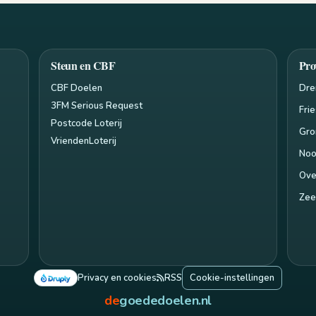
Steun en CBF
Pro
CBF Doelen
Dre
3FM Serious Request
Fri
Postcode Loterij
Gro
VriendenLoterij
Noo
Ove
Zee
Privacy en cookies
RSS
Cookie-instellingen
de
goededoelen.nl