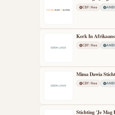
CBF: Nee
ANBI:
Kerk In Afrikaans
CBF: Nee
ANBI:
GEEN LOGO
Mima Dawia Stich
CBF: Nee
ANBI:
GEEN LOGO
Stichting 'Je Mag 