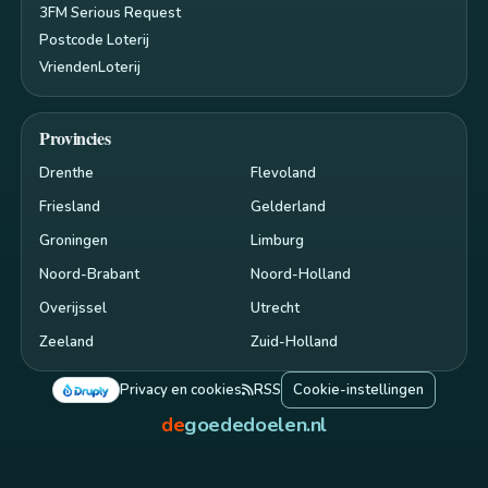
3FM Serious Request
Postcode Loterij
VriendenLoterij
Provincies
Drenthe
Flevoland
Friesland
Gelderland
Groningen
Limburg
Noord-Brabant
Noord-Holland
Overijssel
Utrecht
Zeeland
Zuid-Holland
Privacy en cookies
RSS
Cookie-instellingen
de
goededoelen.nl