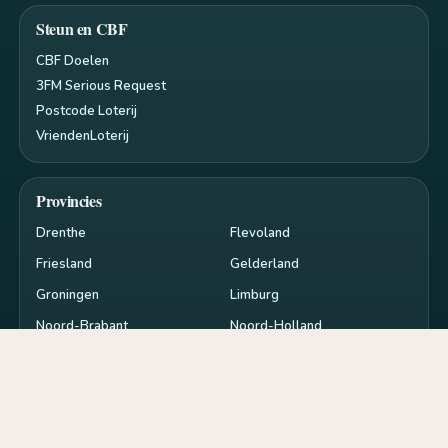
Steun en CBF
CBF Doelen
3FM Serious Request
Postcode Loterij
VriendenLoterij
Provincies
Drenthe
Flevoland
Friesland
Gelderland
Groningen
Limburg
Noord-Brabant
Noord-Holland
Overijssel
Utrecht
Zeeland
Zuid-Holland
Privacy en cookies
RSS
Cookie-instellingen