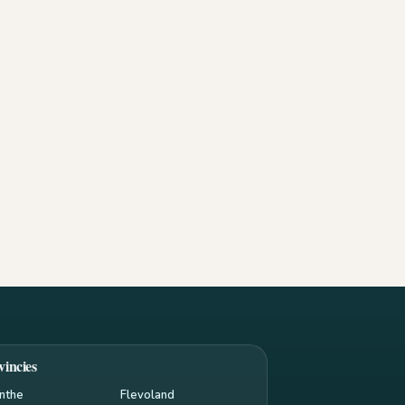
vincies
nthe
Flevoland