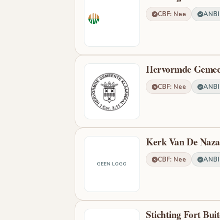
CBF: Nee
ANBI:
Hervormde Gemee
CBF: Nee
ANBI:
Kerk Van De Naza
CBF: Nee
ANBI:
GEEN LOGO
Stichting Fort Buit