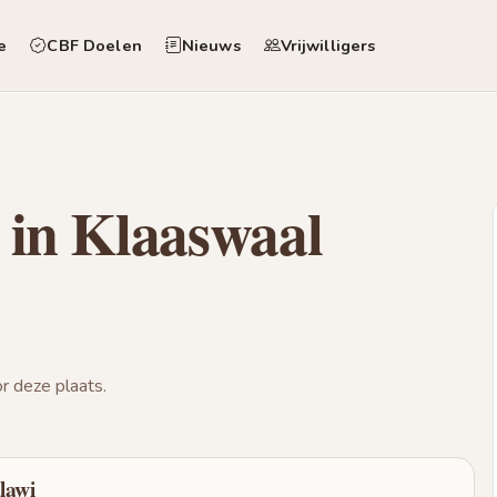
e
CBF Doelen
Nieuws
Vrijwilligers
 in Klaaswaal
 deze plaats.
lawi