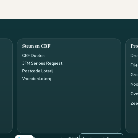
Steun en CBF
Pro
CBF Doelen
Dre
3FM Serious Request
Fri
Postcode Loterij
Gro
VriendenLoterij
Noo
Ove
Zee