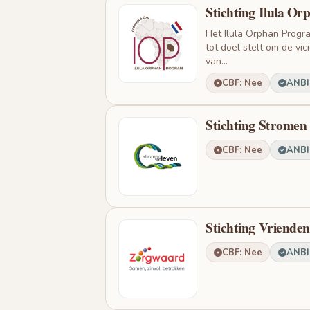
Stichting Ilula O
Het Ilula Orphan Progra
tot doel stelt om de vi
van...
CBF: Nee
ANBI:
Stichting Stromen
CBF: Nee
ANBI:
Stichting Vriende
CBF: Nee
ANBI: