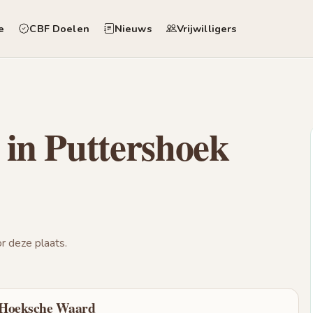
e
CBF Doelen
Nieuws
Vrijwilligers
 in Puttershoek
 deze plaats.
 Hoeksche Waard