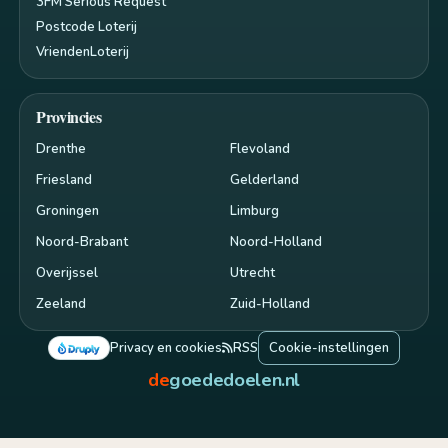
3FM Serious Request
Postcode Loterij
VriendenLoterij
Provincies
Drenthe
Flevoland
Friesland
Gelderland
Groningen
Limburg
Noord-Brabant
Noord-Holland
Overijssel
Utrecht
Zeeland
Zuid-Holland
Privacy en cookies
RSS
Cookie-instellingen
de
goededoelen.nl