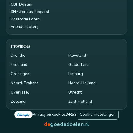
CBF Doelen
3FM Serious Request
Postcode Loterij
VriendenLoterij
Provincies
Drenthe
Flevoland
Friesland
Gelderland
Groningen
Limburg
Noord-Brabant
Noord-Holland
Overijssel
Utrecht
Zeeland
Zuid-Holland
Privacy en cookies
RSS
Cookie-instellingen
de
goededoelen.nl