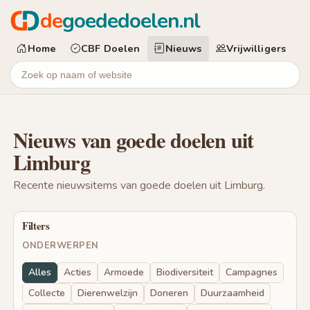
de
goededoelen.nl
Home
CBF Doelen
Nieuws
Vrijwilligers
Nieuws van goede doelen uit
Limburg
Recente nieuwsitems van goede doelen uit Limburg.
Filters
ONDERWERPEN
Alles
Acties
Armoede
Biodiversiteit
Campagnes
Collecte
Dierenwelzijn
Doneren
Duurzaamheid