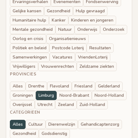
Ervaringsverhalen
Evenementen
Fondsenwerving
Gelijke kansen
Gezondheid
Hulp gevraagd
Humanitaire hulp
Kanker
Kinderen en jongeren
Mentale gezondheid
Natuur
Onderwijs
Onderzoek
Oorlog en crisis
Organisatienieuws
Politiek en beleid
Postcode Loterij
Resultaten
Samenwerkingen
Vacatures
VriendenLoterij
Vrijwilligers
Vrouwenrechten
Zeldzame ziekten
PROVINCIES
Alles
Drenthe
Flevoland
Friesland
Gelderland
Groningen
Limburg
Noord-Brabant
Noord-Holland
Overijssel
Utrecht
Zeeland
Zuid-Holland
CATEGORIEEN
Alles
Cultuur
Dierenwelzijn
Gehandicaptenzorg
Gezondheid
Godsdienstig