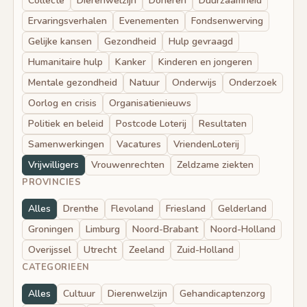
Collecte
Dierenwelzijn
Doneren
Duurzaamheid
Ervaringsverhalen
Evenementen
Fondsenwerving
Gelijke kansen
Gezondheid
Hulp gevraagd
Humanitaire hulp
Kanker
Kinderen en jongeren
Mentale gezondheid
Natuur
Onderwijs
Onderzoek
Oorlog en crisis
Organisatienieuws
Politiek en beleid
Postcode Loterij
Resultaten
Samenwerkingen
Vacatures
VriendenLoterij
Vrijwilligers
Vrouwenrechten
Zeldzame ziekten
PROVINCIES
Alles
Drenthe
Flevoland
Friesland
Gelderland
Groningen
Limburg
Noord-Brabant
Noord-Holland
Overijssel
Utrecht
Zeeland
Zuid-Holland
CATEGORIEEN
Alles
Cultuur
Dierenwelzijn
Gehandicaptenzorg