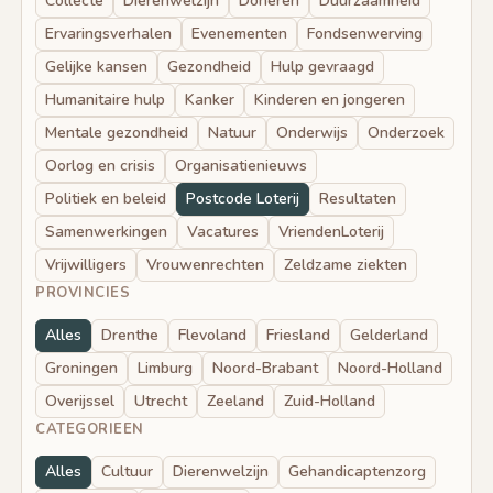
Collecte
Dierenwelzijn
Doneren
Duurzaamheid
Ervaringsverhalen
Evenementen
Fondsenwerving
Gelijke kansen
Gezondheid
Hulp gevraagd
Humanitaire hulp
Kanker
Kinderen en jongeren
Mentale gezondheid
Natuur
Onderwijs
Onderzoek
Oorlog en crisis
Organisatienieuws
Politiek en beleid
Postcode Loterij
Resultaten
Samenwerkingen
Vacatures
VriendenLoterij
Vrijwilligers
Vrouwenrechten
Zeldzame ziekten
PROVINCIES
Alles
Drenthe
Flevoland
Friesland
Gelderland
Groningen
Limburg
Noord-Brabant
Noord-Holland
Overijssel
Utrecht
Zeeland
Zuid-Holland
CATEGORIEEN
Alles
Cultuur
Dierenwelzijn
Gehandicaptenzorg