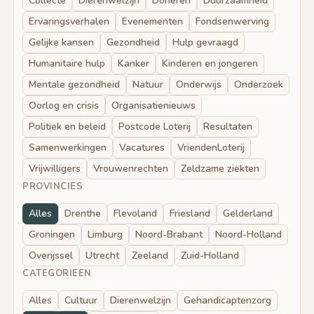
Collecte
Dierenwelzijn
Doneren
Duurzaamheid
Ervaringsverhalen
Evenementen
Fondsenwerving
Gelijke kansen
Gezondheid
Hulp gevraagd
Humanitaire hulp
Kanker
Kinderen en jongeren
Mentale gezondheid
Natuur
Onderwijs
Onderzoek
Oorlog en crisis
Organisatienieuws
Politiek en beleid
Postcode Loterij
Resultaten
Samenwerkingen
Vacatures
VriendenLoterij
Vrijwilligers
Vrouwenrechten
Zeldzame ziekten
PROVINCIES
Alles
Drenthe
Flevoland
Friesland
Gelderland
Groningen
Limburg
Noord-Brabant
Noord-Holland
Overijssel
Utrecht
Zeeland
Zuid-Holland
CATEGORIEEN
Alles
Cultuur
Dierenwelzijn
Gehandicaptenzorg