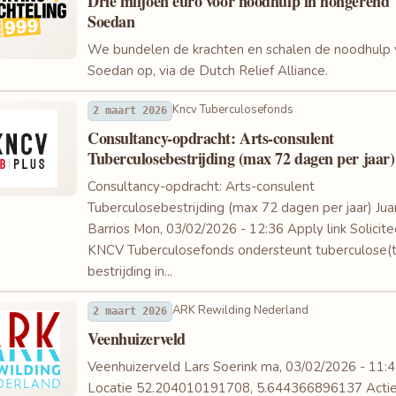
Drie miljoen euro voor noodhulp in hongerend
Soedan
We bundelen de krachten en schalen de noodhulp 
Soedan op, via de Dutch Relief Alliance.
Kncv Tuberculosefonds
2 maart 2026
Consultancy-opdracht: Arts-consulent
Tuberculosebestrijding (max 72 dagen per jaar)
Consultancy-opdracht: Arts-consulent
Tuberculosebestrijding (max 72 dagen per jaar) Ju
Barrios Mon, 03/02/2026 - 12:36 Apply link Solicite
KNCV Tuberculosefonds ondersteunt tuberculose(t
bestrijding in...
ARK Rewilding Nederland
2 maart 2026
Veenhuizerveld
Veenhuizerveld Lars Soerink ma, 03/02/2026 - 11:
Locatie 52.204010191708, 5.644366896137 Actie