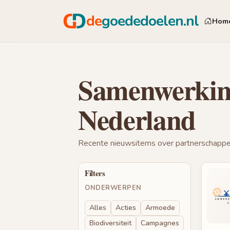
de
goededoelen.nl
Hom
Samenwerking
Nederland
Recente nieuwsitems over partnerschappen,
Filters
ONDERWERPEN
Alles
Acties
Armoede
Biodiversiteit
Campagnes