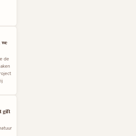
n we
we de
maken
roject
ij
 gift
natuur