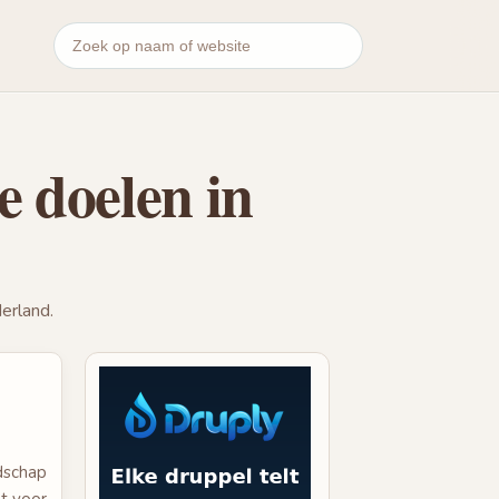
 doelen in
erland.
dschap
et voor