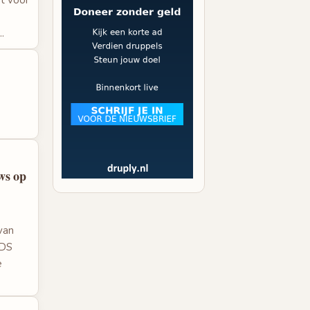
.
uws op
van
EDS
e