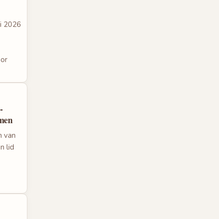
ri 2026
oor
-
rmen
n van
n lid