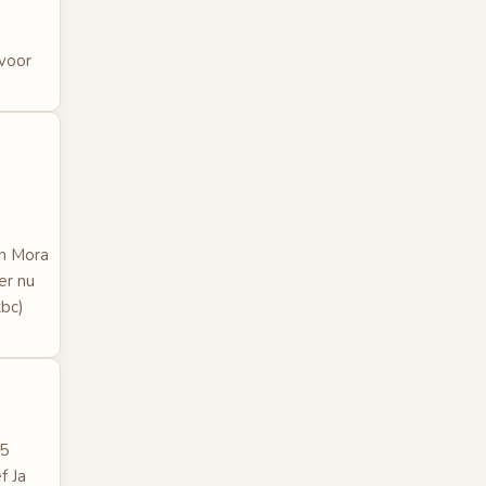
voor
an Mora
er nu
bc)
45
f Ja