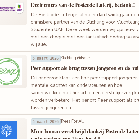
Deelnemers van de Postcode Loterij, bedankt!
De Postcode Loterij is al meer dan twintig jaar een
onmisbare partner van de Stichting voor Vluchtelin
Studenten UAF. Deze week werden wij opnieuw v
met een cheque met een fantastisch bedrag waar
wij alle...
Stichting @Ease
5 maart 2026
Peer support als brug tussen jongeren en de hui
Dit onderzoek laat zien hoe peer support jongeren
mentale klachten kan ondersteunen en hoe
samenwerking met huisartsen en eerstelijnszorg k
worden verbeterd. Het bericht Peer support als br
tussen jongeren en...
Trees For All
5 maart 2026
Meer bomen wereldwijd dankzij Postcode Loteri
vaste partner van Trees for All