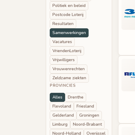
Politiek en beleid
Postcode Loterij
Resultaten
Samenwerkingen
Vacatures
VriendenLoterij
Vrijwilligers
Vrouwenrechten
Zeldzame ziekten
PROVINCIES
Alles
Drenthe
Flevoland
Friesland
Gelderland
Groningen
Limburg
Noord-Brabant
Noord-Holland
Overijssel