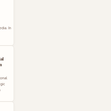
dia. In
al
in
ional
gic
n