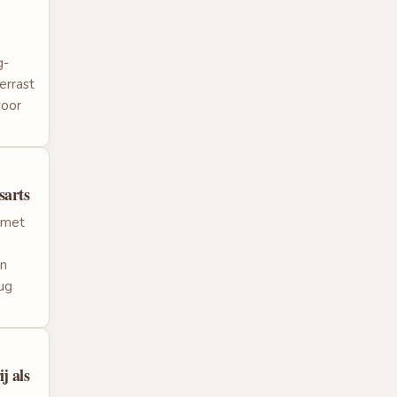
g-
errast
voor
sarts
 met
an
ug
j als