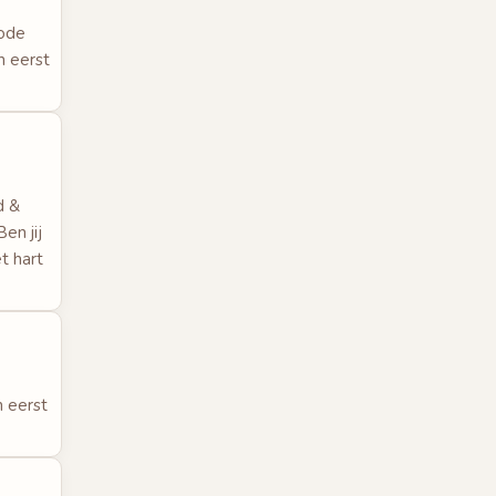
code
n eerst
d &
en jij
t hart
 eerst